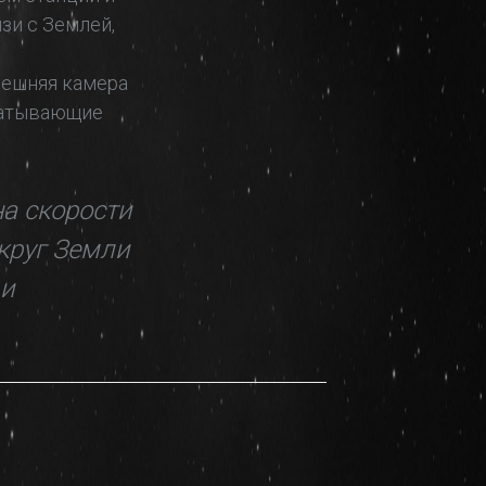
зи с Землей,
нешняя камера
ватывающие
на скорости
округ Земли
 и