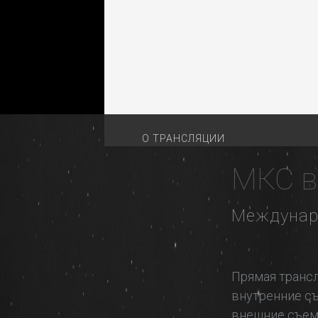
О ТРАНСЛЯЦИИ
МКС в
Междунар
Прямая транс
внутренние съ
внешние съем