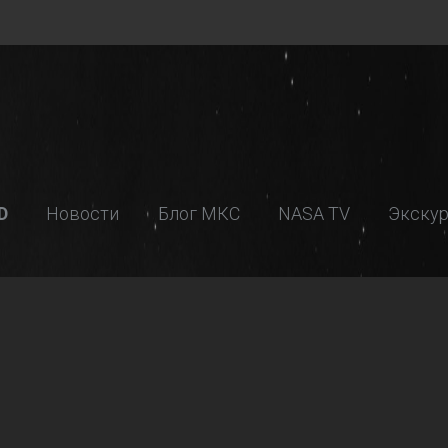
D
Новости
Блог МКС
NASA TV
Экскур