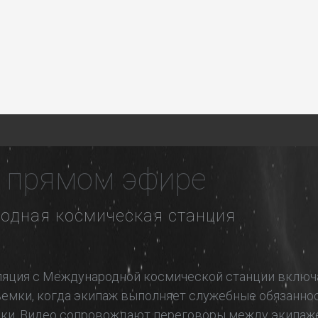
 прямом эфире
одная космическая станция
ляция с Международной космической станции включа
емки, когда экипаж выполняет служебные обязаннос
ки. Видео сопровождают переговоры между экипаже