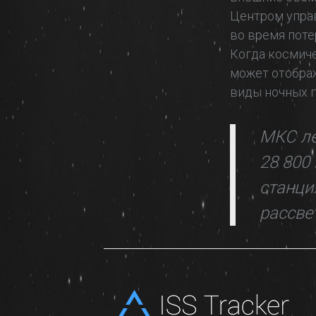
Центром управ
во время поте
Когда космиче
может отобра
виды ночных г
МКС ле
28 800
станци
рассве
Poly
-
UI