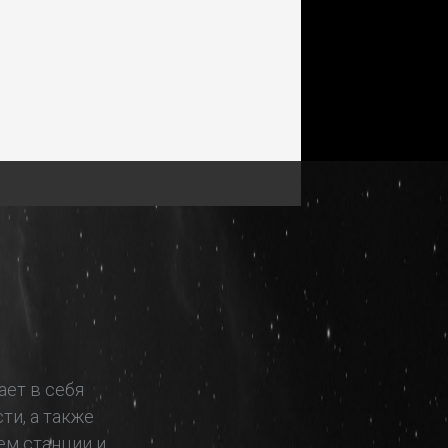
ет в себя
ти, а также
м станции и